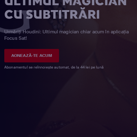
ULTIMUL MAGICIAN
CU SUBTITRĂRI
Urmăriți Houdini: Ultimul magician chiar acum în aplicația
Focus Sat!
AONEAZĂ-TE ACUM
Abonamentul se reînnoiește automat, de la 44 lei pe lună