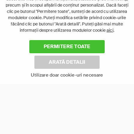
precum și în scopul afișării de conținut personalizat. Dacă faceți
clic pe butonul "Permitere toate", sunteți de acord cu utilizarea
modulelor cookie. Puteți modifica setările privind cookie-urile
făcând clic pe butonul "Arată detalii". Puteți găsi mai multe
informații despre utilizarea modulelor cookie
aici
.
PERMITERE TOATE
Rugăciune pentru
Iubitor de câini
ploaie
ARATĂ DETALII
Utilizare doar cookie-uri necesare
Arată-le pe toate
TV Online în aplicația FOCUS+
Urmărește pe orice dispozitiv smart conectat la
internet, oriunde în Europa