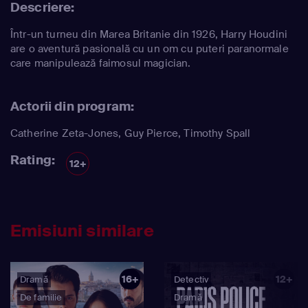
Descriere:
Într-un turneu din Marea Britanie din 1926, Harry Houdini
are o aventură pasională cu un om cu puteri paranormale
care manipulează faimosul magician.
Actorii din program:
Catherine Zeta-Jones
,
Guy Pierce
,
Timothy Spall
Rating:
12+
Emisiuni similare
16+
12+
Dramă
Detectiv
De familie
Dramă