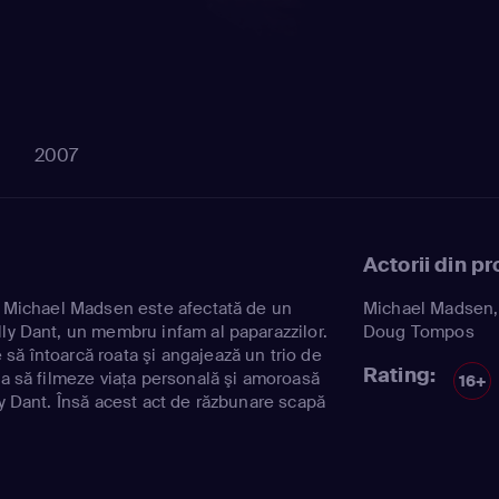
2007
Actorii din p
ui Michael Madsen este afectată de un
Michael Madsen
lly Dant, un membru infam al paparazzilor.
Doug Tompos
să întoarcă roata şi angajează un trio de
Rating:
ca să filmeze viaţa personală şi amoroasă
16+
ly Dant. Însă acest act de răzbunare scapă