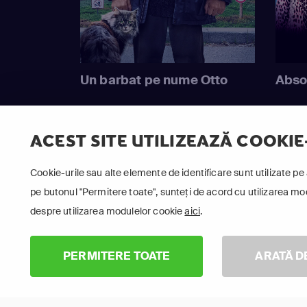
Un barbat pe nume Otto
Abso
ACEST SITE UTILIZEAZĂ COOKIE
Cookie-urile sau alte elemente de identificare sunt utilizate pe 
pe butonul "Permitere toate", sunteți de acord cu utilizarea modu
despre utilizarea modulelor cookie
aici
.
PERMITERE TOATE
ARATĂ D
Urmăr