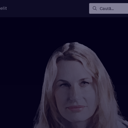
elit
Caută...