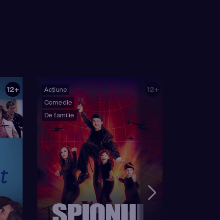
12+
12+
Acțiune
Comedie
De familie