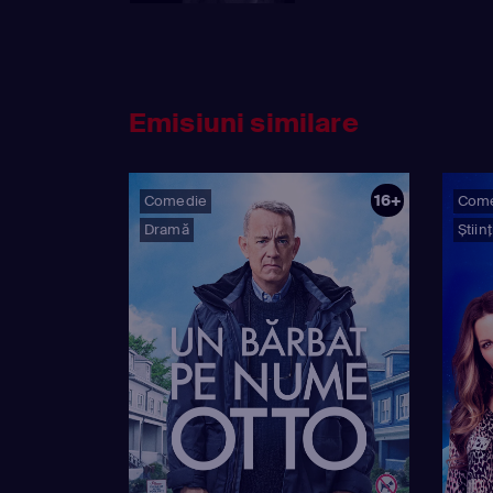
Emisiuni similare
16+
Comedie
Com
Dramă
Știin