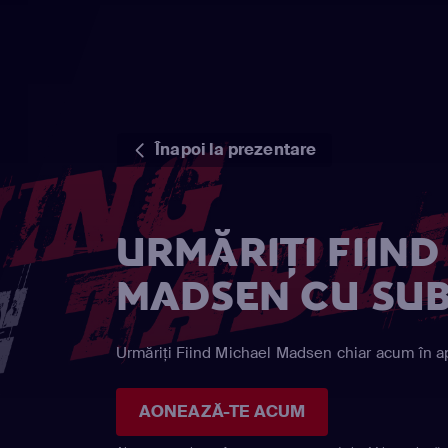
Înapoi la prezentare
URMĂRIȚI FIIND
MADSEN CU SUB
Urmăriți Fiind Michael Madsen chiar acum în ap
AONEAZĂ-TE ACUM