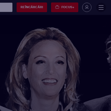
REÎNCĂRCĂRI
FOCUS+