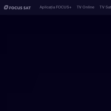
Aplicația FOCUS+
TV Online
TV Sat