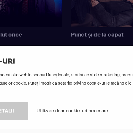
lut orice
Punct și de la capăt
-URI
Arată-le pe toate
acest site web în scopuri funcționale, statistice și de marketing, precum
lelor cookie. Puteți modifica setările privind cookie-urile făcând clic 
ETALII
Utilizare doar cookie-uri necesare
TV Online în aplicația FOCUS
ește pe orice dispozitiv smart conectat la internet, oriunde în 