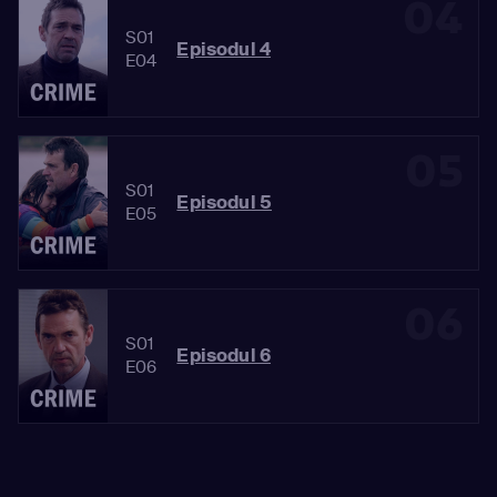
04
S01
Episodul 4
E04
05
S01
Episodul 5
E05
06
S01
Episodul 6
E06