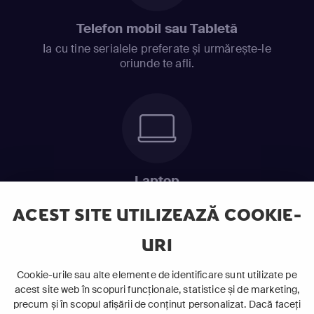
Telefon mobil sau Tabletă
Ia cu tine serialele preferate și urmărește-le
oriunde te afli.
Laptop
Intră în pat și urmărește acel episod incitant.
ACEST SITE UTILIZEAZĂ COOKIE-
URI
ABONEAZĂ-TE ACUM
Cookie-urile sau alte elemente de identificare sunt utilizate pe
acest site web în scopuri funcționale, statistice și de marketing,
Cerințe de sistem
precum și în scopul afișării de conținut personalizat. Dacă faceți