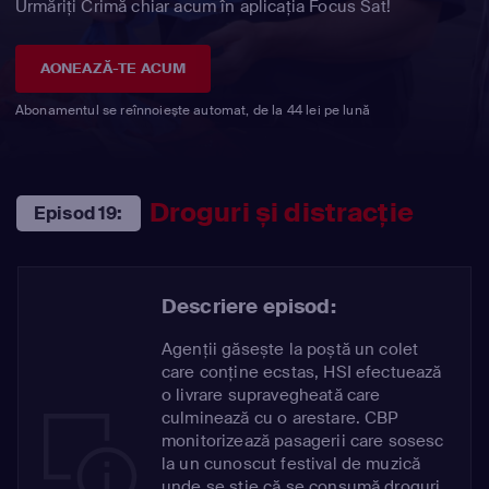
Urmăriți Crimă chiar acum în aplicația Focus Sat!
AONEAZĂ-TE ACUM
Abonamentul se reînnoiește automat, de la 44 lei pe lună
Droguri și distracție
Episod 19:
Descriere episod:
Agenții găsește la poștă un colet
care conține ecstas, HSI efectuează
o livrare supravegheată care
culminează cu o arestare. CBP
monitorizează pasagerii care sosesc
la un cunoscut festival de muzică
unde se știe că se consumă droguri.