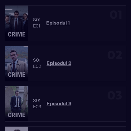
01
S01
Episodul 1
E01
02
S01
Episodul 2
E02
03
S01
Episodul 3
E03