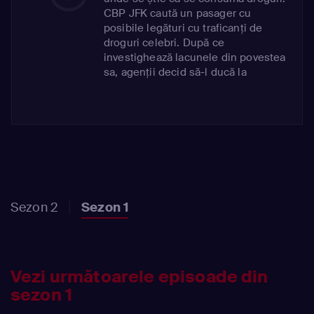
CBP JFK caută un pasager cu
posibile legături cu traficanți de
droguri celebri. După ce
investighează lacunele din povestea
sa, agenții decid să-l ducă la
radiografie pentru a afla adevărul.
Sezon 2
Sezon 1
Vezi următoarele episoade din
sezon 1