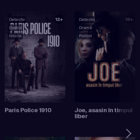
timp ce conduce investigații criminale în lumina orbitoare
a arenei publice.
12+
16+
Detectiv
Detectiv
Dramă
Dramă
Istorie
Polițist
Paris Police 1910
Joe, asasin în timpul
liber