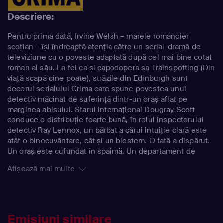
Descriere:
Pentru prima dată, Irvine Welsh – marele romancier
scoțian – își îndreaptă atenția către un serial-dramă de
televiziune cu o poveste adaptată după cel mai bine cotat
roman al său. La fel ca și capodopera sa Trainspotting (Din
viață scapă cine poate), străzile din Edinburgh sunt
decorul serialului Crima care spune povestea unui
detectiv măcinat de suferință dintr-un oraș aflat pe
marginea abisului. Starul internațional Dougray Scott
conduce o distribuție foarte bună, în rolul inspectorului
detectiv Ray Lennox, un bărbat a cărui intuiție clară este
atât o binecuvântare, cât și un blestem. O fată a dispărut.
Un oraș este cufundat în spaimă. Un departament de
poliție se confruntă cu propriile sale lupte interne. Un
Afișează mai multe
erou este pierdut, torturat de proprii demoni. Și în tot
acest timp – privind, stând la pândă – un criminal crud
este gata să lovească. Pregătește-te să intri în această
lume periculoasă și în mintea tulburată a lui Ray Lennox —
un bărbat angajat în propria lui bătălie înfricoșătoare, în
Emisiuni similare