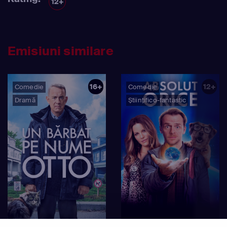
12+
Emisiuni similare
16+
12+
Comedie
Comedie
Dramă
Științifico-fantastic