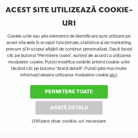
Un barbat pe nume
Absolut orice
ACEST SITE UTILIZEAZĂ COOKIE-
Otto
URI
Cookie-urile sau alte elemente de identificare sunt utilizate pe
12+
12+
Comedie
Acțiune
acest site web în scopuri funcționale, statistice și de marketing,
Film de dragoste
Comedie
precum și în scopul afișării de conținut personalizat. Dacă faceți
De familie
clic pe butonul "Permitere toate", sunteți de acord cu utilizarea
modulelor cookie. Puteți modifica setările privind cookie-urile
făcând clic pe butonul "Arată detalii". Puteți găsi mai multe
informații despre utilizarea modulelor cookie
aici
.
PERMITERE TOATE
ARATĂ DETALII
Utilizare doar cookie-uri necesare
Punct și de la capăt
Spionul din vecini