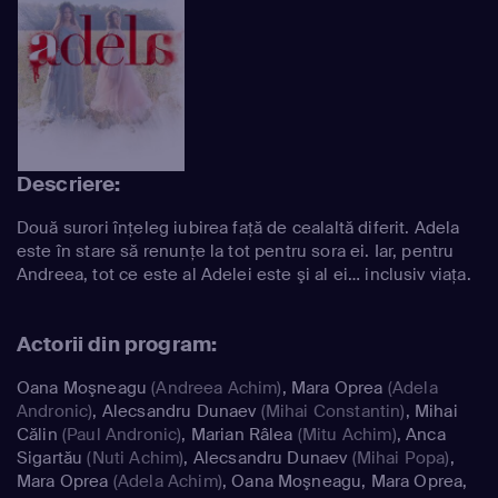
Descriere:
Două surori înţeleg iubirea faţă de cealaltă diferit. Adela
este în stare să renunţe la tot pentru sora ei. Iar, pentru
Andreea, tot ce este al Adelei este şi al ei… inclusiv viaţa.
Actorii din program:
Oana Moşneagu
(Andreea Achim)
,
Mara Oprea
(Adela
Andronic)
,
Alecsandru Dunaev
(Mihai Constantin)
,
Mihai
Călin
(Paul Andronic)
,
Marian Râlea
(Mitu Achim)
,
Anca
Sigartău
(Nuti Achim)
,
Alecsandru Dunaev
(Mihai Popa)
,
Mara Oprea
(Adela Achim)
,
Oana Moşneagu
,
Mara Oprea
,