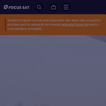
Aceast program nu mai este disponibil, dar avem alte programe
grozave care te așteaptă. Accesează
aplicația Focus Sat
pentru
o prezentare completă.