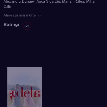
Alexandru Dunaev
,
Anca Sigartău
,
Marian Râlea
,
Mihai
Călin
Afișează mai multe
Rating:
12+