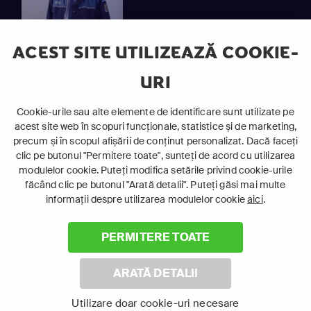
ACEST SITE UTILIZEAZĂ COOKIE-
URI
Cookie-urile sau alte elemente de identificare sunt utilizate pe
Sezon 3
acest site web în scopuri funcționale, statistice și de marketing,
precum și în scopul afișării de conținut personalizat. Dacă faceți
Noul sezon Adela vine cu provocări mari pentru
clic pe butonul "Permitere toate", sunteți de acord cu utilizarea
toate personajele din serial. Fericirea
modulelor cookie. Puteți modifica setările privind cookie-urile
protagoniștilor va fi pusă în continuare la încercare.
făcând clic pe butonul "Arată detalii". Puteți găsi mai multe
Vor mai avea multe piedici până la un final fericit.
informații despre utilizarea modulelor cookie
aici
.
Episod 1: Cine mi-a salvat viaţa?
PERMITERE TOATE
Episod 2: Copilul meu
Episod 3: Rămân aici
ARATĂ DETALII
Episod 4: Ştiu tot!
Utilizare doar cookie-uri necesare