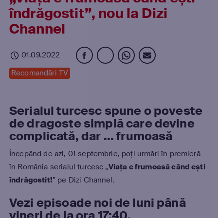
îndrăgostit”, nou la Dizi
Channel
01.09.2022
Recomandări TV
Serialul turcesc spune o poveste
de dragoste simplă care devine
complicată, dar ... frumoasă
Începând de azi, 01 septembrie, poți urmări în premieră
în România serialul turcesc „
Via
ța e frumoasă când ești
îndrăgostit!
” pe Dizi Channel.
Vezi episoade noi de
luni până
vineri de la ora 17:40.