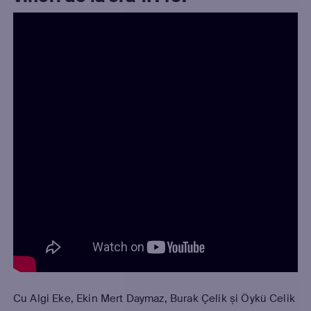
Cu Algi Eke, Ekin Mert Daymaz, Burak Çelik și Öykü Celik