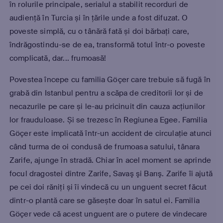
în rolurile principale, serialul a stabilit recorduri de
audiență în Turcia și în țările unde a fost difuzat. O
poveste simplă, cu o tânără fată și doi bărbați care,
îndrăgostindu-se de ea, transformă totul într-o poveste
complicată, dar... frumoasă!
Povestea începe cu familia Göçer care trebuie să fugă în
grabă din Istanbul pentru a scăpa de creditorii lor și de
necazurile pe care și le-au pricinuit din cauza acțiunilor
lor frauduloase. Și se trezesc în Regiunea Egee. Familia
Göçer este implicată într-un accident de circulație atunci
când turma de oi condusă de frumoasa satului, tânara
Zarife, ajunge în stradă. Chiar în acel moment se aprinde
focul dragostei dintre Zarife, Savaş şi Barış. Zarife îi ajută
pe cei doi răniți și îi vindecă cu un unguent secret făcut
dintr-o plantă care se găsește doar în satul ei. Familia
Göçer vede că acest unguent are o putere de vindecare