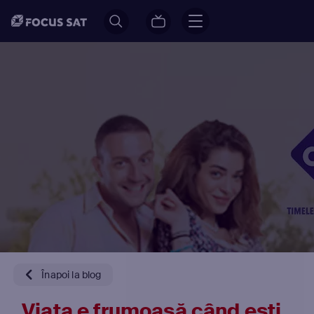
Înapoi la blog
„Viața e frumoasă când ești