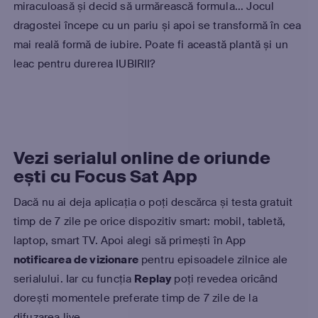
miraculoasă și decid să urmărească formula... Jocul
dragostei începe cu un pariu și apoi se transformă în cea
mai reală formă de iubire. Poate fi această plantă și un
leac pentru durerea IUBIRII?
Vezi serialul online de oriunde
ești cu Focus Sat App
Dacă nu ai deja aplicația o poți descărca și testa gratuit
timp de 7 zile pe orice dispozitiv smart: mobil, tabletă,
laptop, smart TV. Apoi alegi să primești în App
notificarea de vizionare
pentru episoadele zilnice ale
serialului. Iar cu funcția
Replay
poți revedea oricând
dorești momentele preferate timp de 7 zile de la
difuzarea live.