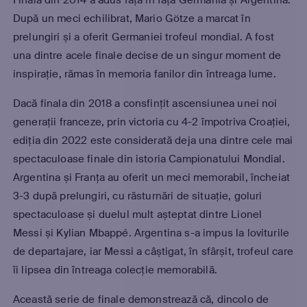
Finala din 2014 a adus față în față Germania și Argentina.
După un meci echilibrat, Mario Götze a marcat în
prelungiri și a oferit Germaniei trofeul mondial. A fost
una dintre acele finale decise de un singur moment de
inspirație, rămas în memoria fanilor din întreaga lume.
Dacă finala din 2018 a consfințit ascensiunea unei noi
generații franceze, prin victoria cu 4-2 împotriva Croației,
ediția din 2022 este considerată deja una dintre cele mai
spectaculoase finale din istoria Campionatului Mondial.
Argentina și Franța au oferit un meci memorabil, încheiat
3-3 după prelungiri, cu răsturnări de situație, goluri
spectaculoase și duelul mult așteptat dintre Lionel
Messi și Kylian Mbappé. Argentina s-a impus la loviturile
de departajare, iar Messi a câștigat, în sfârșit, trofeul care
îi lipsea din întreaga colecție memorabilă.
Această serie de finale demonstrează că, dincolo de