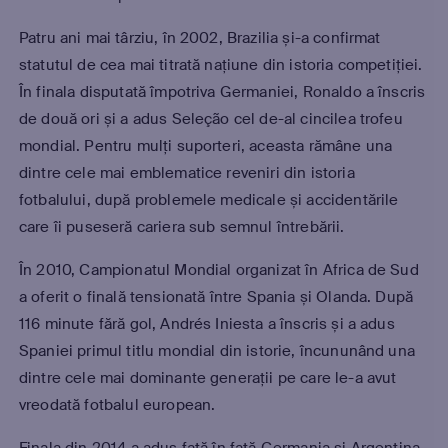
Patru ani mai târziu, în 2002, Brazilia și-a confirmat
statutul de cea mai titrată națiune din istoria competiției.
În finala disputată împotriva Germaniei, Ronaldo a înscris
de două ori și a adus Seleção cel de-al cincilea trofeu
mondial. Pentru mulți suporteri, aceasta rămâne una
dintre cele mai emblematice reveniri din istoria
fotbalului, după problemele medicale și accidentările
care îi puseseră cariera sub semnul întrebării.
În 2010, Campionatul Mondial organizat în Africa de Sud
a oferit o finală tensionată între Spania și Olanda. După
116 minute fără gol, Andrés Iniesta a înscris și a adus
Spaniei primul titlu mondial din istorie, încununând una
dintre cele mai dominante generații pe care le-a avut
vreodată fotbalul european.