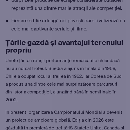
Surprizele produse de echipe considerate outsideri
reprezintă una dintre marile atracții ale competiției.
Fiecare ediție adaugă noi povești care rivalizează cu
cele mai captivante seriale și filme.
Țările gazdă și avantajul terenului
propriu
Unele țări au reușit performanțe remarcabile chiar dacă
nu au ridicat trofeul. Suedia a ajuns în finala din 1958,
Chile a ocupat locul al treilea în 1962, iar Coreea de Sud
a produs una dintre cele mai surprinzătoare parcursuri
din istoria competiției, ajungând până în semifinale în
2002.
În prezent, organizarea Campionatului Mondial a devenit
un proiect de amploare globală. Ediția din 2026 este
găzduită în premieră de trei țăriȘ Statele Unite, Canada și