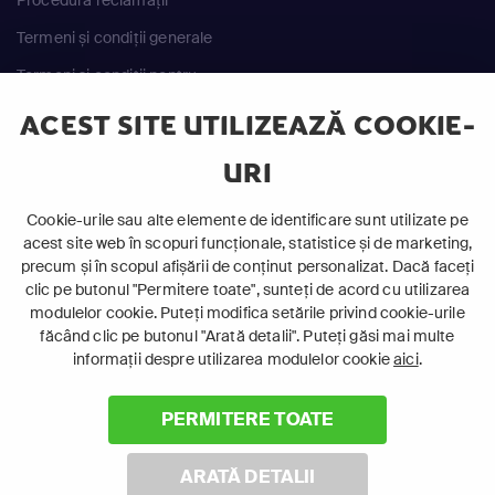
Procedură reclamații
Termeni și condiții generale
Termeni și condiții pentru
achiziția serviciilor
ACEST SITE UTILIZEAZĂ COOKIE-
ANPC
URI
Cookie-urile sau alte elemente de identificare sunt utilizate pe
acest site web în scopuri funcționale, statistice și de marketing,
precum și în scopul afișării de conținut personalizat. Dacă faceți
clic pe butonul "Permitere toate", sunteți de acord cu utilizarea
©
2026 Canal+ Luxembourg S. à r.l. - Toate drepturile
modulelor cookie. Puteți modifica setările privind cookie-urile
rezervate
făcând clic pe butonul "Arată detalii". Puteți găsi mai multe
informații despre utilizarea modulelor cookie
aici
.
Focus Sat este o marcă înregistrată aparținând Canal+
Luxembourg S. à r.l.
Rue Albert Borschette 4, L-1246 Luxemburg | R.C.S.
PERMITERE TOATE
Luxemburg: B 87.905
ARATĂ DETALII