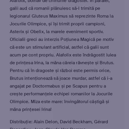
Alafolix, bolnav de chinurile dragostei. În paralel,
galii aud că romanii plănuiesc să-l trimită pe
legionarul Gluteus Maximus să reprezinte Roma la
Jocurile Olimpice, și își trimit proprii campioni,
Asterix și Obelix, la marele eveniment sportiv.
Oficialii greci au interzis Poțiunea Magică pe motiv
că este un stimulant artificial, astfel că galii sunt
acum pe cont propriu. Alafolix este îndrăgostit lulea
de prințesa Irina, la mâna căreia râvnește și Brutus.
Pentru că în dragoste și război este permis orice,
Brutus intenționează să joace murdar, astfel că i-a
angajat pe Doctormabus și pe Scapus pentru a
crește performanțele echipei romanilor la Jocurile
Olimpice. Miza este mare: învingătorul câștigă și
mâna prințesei Irina!
Distribuție: Alain Delon, David Beckham, Gérard