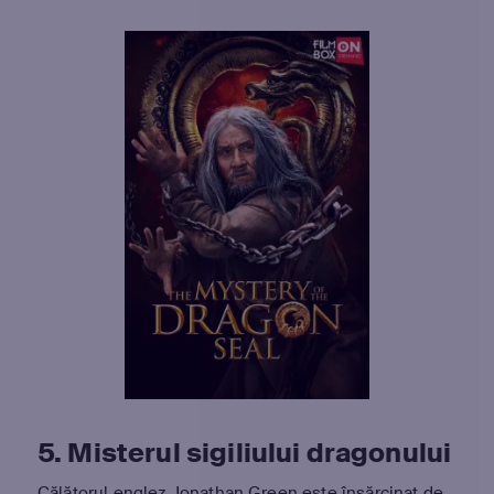
5. Misterul sigiliului dragonului
Călătorul englez Jonathan Green este însărcinat de