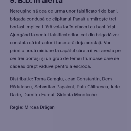
9. B.D. în alertă
Nereuşind să dea de urma unor falsificatori de bani,
brigada condusă de căpitanul Panait urmăreşte trei
borfaşi implicaţi fără voia lor în afaceri cu bani falşi.
Ajungând la sediul falsificatorilor, cei din brigadă vor
constata că infractorii fuseseră deja arestaţi. Vor
primi o nouă misiune la capătul căreia îi vor aresta pe
cei trei borfaşi şi un grup de femei frumoase care se
dădeau drept văduve pentru a escroca.
Distribuție: Toma Caragiu, Jean Constantin, Dem
Rădulescu, Sebastian Papaiani, Puiu Călinescu, Iurie
Darie, Dumitru Furdui, Sidonia Manolache
Regie: Mircea Drăgan