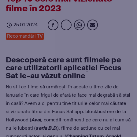
filme în 2023
25.01.2024
Recomandări TV
Descoperă care sunt filmele pe
care utilizatorii aplicației Focus
Sat le-au văzut online
Nu știi ce filme să urmărești în aceste ultime zile de
ianuarie în care frigul de afară te face mai degrabă să stai
în casă? Avem aici pentru tine titlurile celor mai căutate
și vizionate filme din Focus Sat app: blockbustere de la
Hollywood (
Ava
), comedii românești pe care nu ai cum să
nu le iubești (
seria B.D.
), filme de acțiune cu cei mai
cunoscuți actori ai genului (
Channing Tatum, Arnold