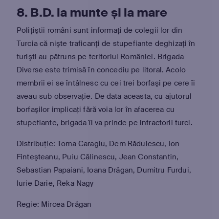
8. B.D. la munte și la mare
Poliţiştii români sunt informaţi de colegii lor din
Turcia că nişte traficanţi de stupefiante deghizaţi în
turişti au pătruns pe teritoriul României. Brigada
Diverse este trimisă în concediu pe litoral. Acolo
membrii ei se întâlnesc cu cei trei borfaşi pe cere îi
aveau sub observaţie. De data aceasta, cu ajutorul
borfaşilor implicaţi fără voia lor în afacerea cu
stupefiante, brigada îi va prinde pe infractorii turci.
Distribuție: Toma Caragiu, Dem Rădulescu, Ion
Finteşteanu, Puiu Călinescu, Jean Constantin,
Sebastian Papaiani, Ioana Drăgan, Dumitru Furdui,
Iurie Darie, Reka Nagy
Regie: Mircea Drăgan