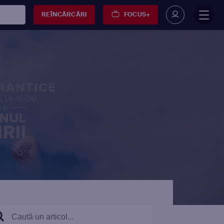
REÎNCĂRCĂRI
FOCUS+