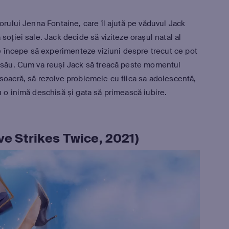
orului Jenna Fontaine, care îl ajută pe văduvul Jack
soției sale. Jack decide să viziteze orașul natal al
nde începe să experimenteze viziuni despre trecut ce pot
l său. Cum va reuși Jack să treacă peste momentul
soacră, să rezolve problemele cu fiica sa adolescentă,
u o inimă deschisă și gata să primească iubire.
ve Strikes Twice, 2021)