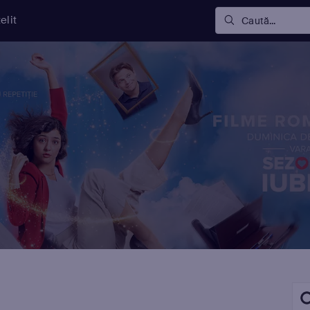
elit
Caută...