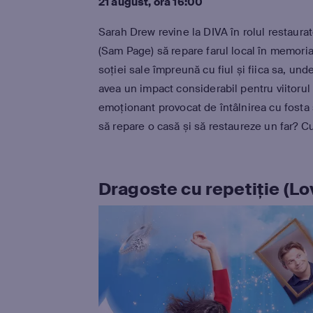
21 august, ora 16:00
Sarah Drew revine la DIVA în rolul restaurat
(Sam Page) să repare farul local în memoria 
soției sale împreună cu fiul și fiica sa, u
avea un impact considerabil pentru viitoru
emoționant provocat de întâlnirea cu fosta 
să repare o casă și să restaureze un far? C
Dragoste cu repetiție (Lo