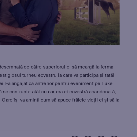
desemnată de către superiorul ei să meargă la ferma
estigiosul turneu ecvestru la care va participa și tatăl
 ei l-a angajat ca antrenor pentru eveniment pe Luke
să se confrunte atât cu cariera ei ecvestră abandonată,
 Oare își va aminti cum să apuce frâiele vieții ei și să ia