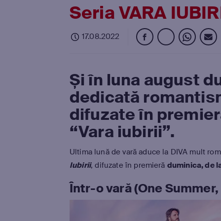
Seria VARA IUBIRI
17.08.2022
Și în luna august d
dedicată romantis
difuzate
în premie
“Vara iubirii”.
Ultima lună de vară aduce la DIVA mult roman
Iubirii
, difuzate în premieră
duminica, de l
Într-o vară (One Summer,