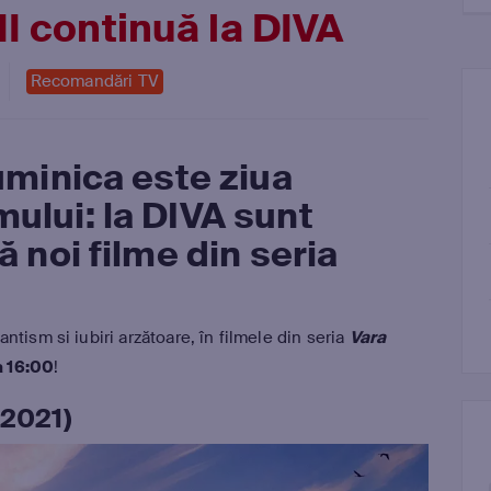
I continuă la DIVA
Recomandări TV
uminica este ziua
mului:
la DIVA
sunt
ră
noi filme din seria
tism si iubiri arzătoare, în filmele din seria
Vara
a 16:00
!
 2021)