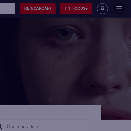
REÎNCĂRCĂRI
FOCUS+