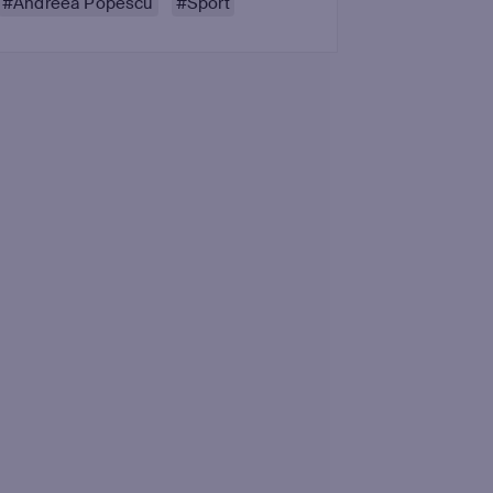
#Andreea Popescu
#Sport