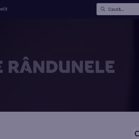
elit
Caută...