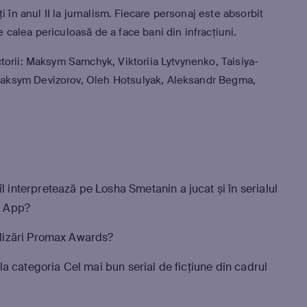
i în anul II la jurnalism. Fiecare personaj este absorbit
calea periculoasă de a face bani din infracțiuni.
torii: Maksym Samchyk, Viktoriia Lytvynenko, Taisiya-
aksym Devizorov, Oleh Hotsulyak, Aleksandr Begma,
l interpretează pe Losha Smetanin a jucat și în serialul
t App?
alizări Promax Awards?
 la categoria Cel mai bun serial de ficțiune din cadrul