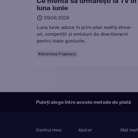
Ce merită să urmărești la TV în
luna iunie
09.06.2026
Luna iunie aduce în prim-plan reality show-
uri, competiții și emisiuni de divertisment
pentru toate gusturile.
#Andreea Popescu
Puteți alege între aceste metode de plată
Contul meu
Ajutor
Mai mul