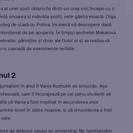
-a ai unei școli obișnuite dintr-un oraș mic începe cu o
intă onoarea și mândria școlii, este găsită moartă. Olga
 coleg de clasă cu Polina, încearcă să descopere dacă
intenționat de pe acoperiș. În timpul anchetei Makarova
vilor, părinților și chiar ale fiului ei și va realiza că
tr-o cascadă de evenimente teribile.
nul 2
 jurnalism în anul II Vania Kozhukh se sinucide. Așa
rofesoară, care îi încurajează pe cei patru studenți să
află că Vania a fost implicat în ascunderea unor
intre tineri în zilele noastre, și că sinuciderea a fost
 sale.
inte de debutul noului an universitar. Ne familiarizăm