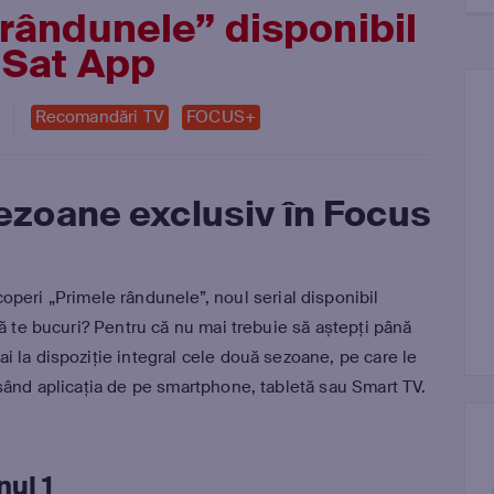
 rândunele” disponibil
 Sat App
Recomandări TV
FOCUS+
sezoane exclusiv în Focus
operi „Primele rândunele”, noul serial disponibil
să te bucuri? Pentru că nu mai trebuie să aștepți până
 la dispoziție integral cele două sezoane, pe care le
esând aplicația de pe smartphone, tabletă sau Smart TV.
ul 1