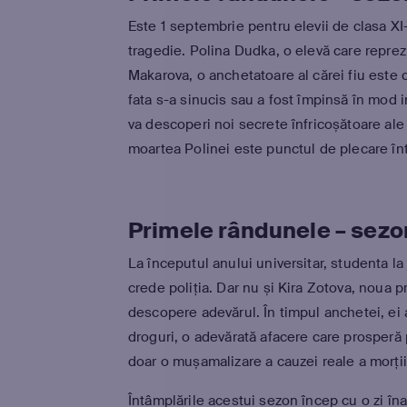
Este 1 septembrie pentru elevii de clasa XI
tragedie. Polina Dudka, o elevă care reprez
Makarova, o anchetatoare al cărei fiu este
fata s-a sinucis sau a fost împinsă în mod 
va descoperi noi secrete înfricoșătoare ale ele
moartea Polinei este punctul de plecare în
Primele rândunele – sezo
La începutul anului universitar, studenta la
crede poliția. Dar nu și Kira Zotova, noua p
descopere adevărul. În timpul anchetei, ei 
droguri, o adevărată afacere care prosperă pr
doar o mușamalizare a cauzei reale a morții
Întâmplările acestui sezon încep cu o zi îna