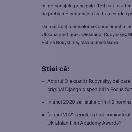
cu personajele principale. Toți sunt studenț
de probleme personale care i-au condus pe 
Din distribuția ambelor sezoane amintim ac
Oksana Shchuruk, Oleksandr Rudynskyy, M
Polina Nosykhina, Mariia Smoliakova
Știai că:
Actorul Oleksandr Rudynskyy cel care î
original Django disponibil în Focus Sa
În anul 2020 serialul a primit 2 nomin
În anul 2021 serialul a fost nominalizat
Ukrainian Film Academy Awards?