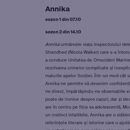
Annika
sezon 1 din 07.10
sezon 2 din 14.10
Annika
urmărește viața inspectorului det
Strandhed (Nicola Walker) care s-a întor
a conduce Unitatea de Omucideri Marine
rezolvarea crimelor complicate și inexpli
malurile apelor Scoției. Într-un mod cât s
Annika ne permite să devenim confidenți
ne direct, împărtășindu-ne observațiile e
poate de ironice despre cazuri, dar și des
are în centru pe fiica sa adolescentă, Mor
un instinct infailibile, Annika are o slăbi
referințele literare și istorice care o ajut