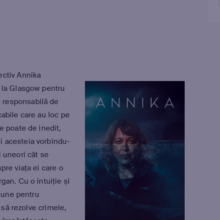
ectiv Annika
s la Glasgow pentru
 responsabilă de
cabile care au loc pe
e poate de inedit,
i acesteia vorbindu-
i uneori cât se
pre viața ei care o
gan. Cu o intuiție și
ciune pentru
ă să rezolve crimele,