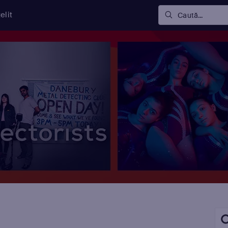
elit
Caută...