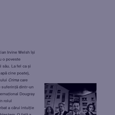
ian Irvine Welsh își
cu o poveste
 său. La fel ca și
capă cine poate),
lului
Crima
care
suferință dintr-un
nternațional Dougray
n rolul
bat a cărui intuiție
 blestem. O fată a