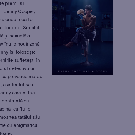
te premii și
 dr. Jenny Cooper,
ză orice moarte
l Toronto. Serialul
lă și sexuală a
y într-o nouă zonă
enny își folosește
rnirile sufletești în
orul detectivului
 să provoace mereu
, asistentul său
 Jenny care o ține
 confruntă cu
cină, cu fiul ei
moartea tatălui său
ație cu enigmaticul
toate.