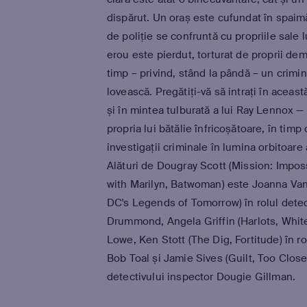
dispărut. Un oraș este cufundat în spai
de poliție se confruntă cu propriile sale 
erou este pierdut, torturat de proprii dem
timp – privind, stând la pândă – un crimin
lovească. Pregătiți-vă să intrați în aceas
și în mintea tulburată a lui Ray Lennox —
propria lui bătălie înfricoșătoare, în tim
investigații criminale în lumina orbitoare
Alături de Dougray Scott (Mission: Impo
with Marilyn, Batwoman) este Joanna Van
DC's Legends of Tomorrow) în rolul dete
Drummond, Angela Griffin (Harlots, White
Lowe, Ken Stott (The Dig, Fortitude) în ro
Bob Toal și Jamie Sives (Guilt, Too Close)
detectivului inspector Dougie Gillman.