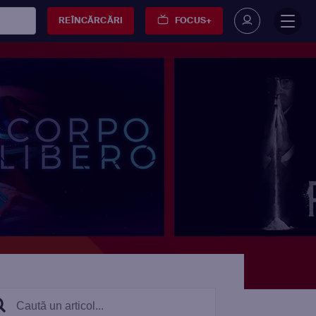
REÎNCĂRCĂRI
FOCUS+