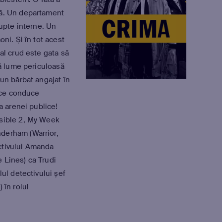
mă. Un departament
lupte interne. Un
oni. Și în tot acest
al crud este gata să
tă lume periculoasă
 un bărbat angajat în
p ce conduce
 a arenei publice!
ssible 2, My Week
derham (Warrior,
ctivului Amanda
 Lines) ca Trudi
lul detectivului șef
 în rolul