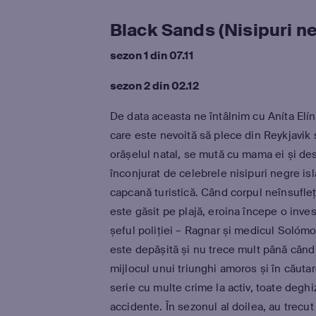
Black Sands (Nisipuri n
sezon 1 din 07.11
sezon 2 din 02.12
De data aceasta ne întâlnim cu Aníta Elínar
care este nevoită să plece din Reykjavik ș
orășelul natal, se mută cu mama ei și de
înconjurat de celebrele nisipuri negre is
capcană turistică. Când corpul neînsufleți
este găsit pe plajă, eroina începe o inves
șeful poliției – Ragnar și medicul Solómon
este depășită și nu trece mult până când 
mijlocul unui triunghi amoros și în căutar
serie cu multe crime la activ, toate degh
accidente. În sezonul al doilea, au trecut 