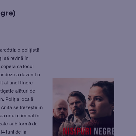
egre)
dóttir, o polițistă
i să revină în
scoperă că locul
landeze a devenit o
t al unei tinere
tigație alături de
. Poliția locală
Aníta se trezește în
ea unui criminal în
izate sub formă de
14 luni de la