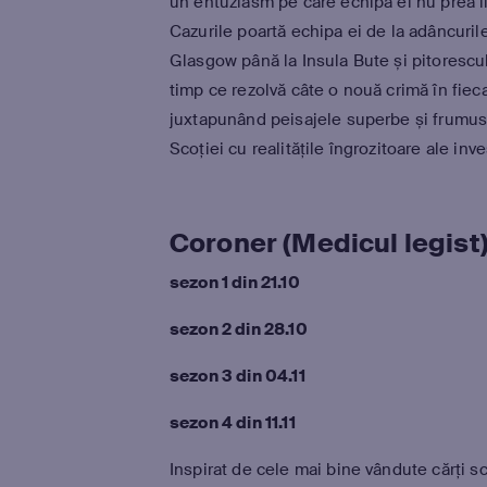
un entuziasm pe care echipa ei nu prea î
Cazurile poartă echipa ei de la adâncuril
Glasgow până la Insula Bute și pitorescul
timp ce rezolvă câte o nouă crimă în fiec
juxtapunând peisajele superbe și frumus
Scoției cu realitățile îngrozitoare ale inves
Coroner (Medicul legist
sezon 1 din 21.10
sezon 2 din 28.10
sezon 3 din 04.11
sezon 4 din 11.11
Inspirat de cele mai bine vândute cărți sc