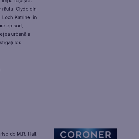
l împărtășește.
e râului Clyde din
 Loch Katrine, în
are episod,
ețea urbană a
tigațiilor.
)
rise de M.R. Hall,