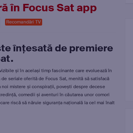
ră în Focus Sat app
Recomandări TV
te înţesată de premiere
at.
zibile și în același timp fascinante care evoluează în
 de seriale oferită de Focus Sat, menită să satisfacă
 noi mistere și conspirații, povești despre decese
credință, comedii și aventuri în căutarea unor comori
care riscă să năruie siguranța națională la cel mai înalt