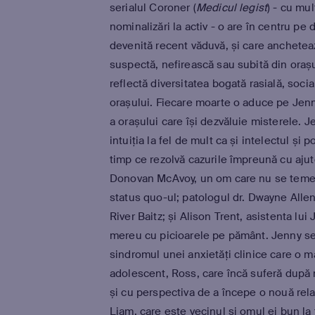
serialul Coroner (
Medicul legist
) - cu mul
nominalizări la activ - o are în centru pe
devenită recent văduvă, și care anchetea
suspectă, nefirească sau subită din orașu
reflectă diversitatea bogată rasială, socia
orașului. Fiecare moarte o aduce pe Jenn
a orașului care își dezvăluie misterele. J
intuiția la fel de mult ca și intelectul și po
timp ce rezolvă cazurile împreună cu ajut
Donovan McAvoy, un om care nu se teme
status quo-ul; patologul dr. Dwayne Allen
River Baitz; și Alison Trent, asistenta lui
mereu cu picioarele pe pământ. Jenny se
sindromul unei anxietăți clinice care o ma
adolescent, Ross, care încă suferă după 
și cu perspectiva de a începe o nouă rel
Liam, care este vecinul și omul ei bun la 