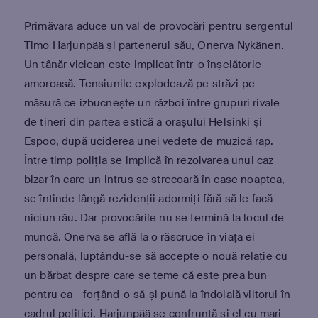
Primăvara aduce un val de provocări pentru sergentul
Timo Harjunpää și partenerul său, Onerva Nykänen.
Un tânăr viclean este implicat într-o înșelătorie
amoroasă. Tensiunile explodează pe străzi pe
măsură ce izbucnește un război între grupuri rivale
de tineri din partea estică a orașului Helsinki și
Espoo, după uciderea unei vedete de muzică rap.
Între timp poliția se implică în rezolvarea unui caz
bizar în care un intrus se strecoară în case noaptea,
se întinde lângă rezidenții adormiți fără să le facă
niciun rău. Dar provocările nu se termină la locul de
muncă. Onerva se află la o răscruce în viața ei
personală, luptându-se să accepte o nouă relație cu
un bărbat despre care se teme că este prea bun
pentru ea - forțând-o să-și pună la îndoială viitorul în
cadrul poliției. Harjunpää se confruntă și el cu mari