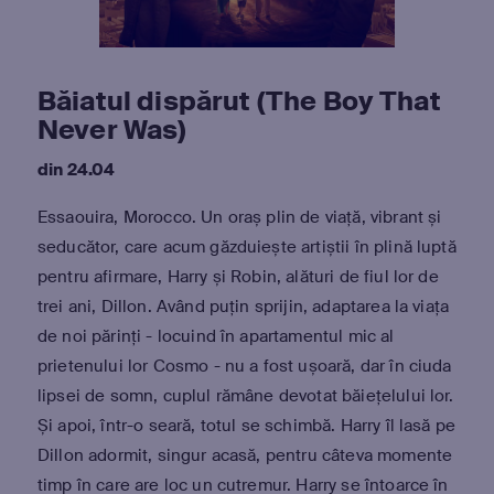
Băiatul dispărut (The Boy That
Never Was)
din 24.04
Essaouira, Morocco. Un oraș plin de viață, vibrant și
seducător, care acum găzduiește artiștii în plină luptă
pentru afirmare, Harry și Robin, alături de fiul lor de
trei ani, Dillon. Având puțin sprijin, adaptarea la viața
de noi părinți - locuind în apartamentul mic al
prietenului lor Cosmo - nu a fost ușoară, dar în ciuda
lipsei de somn, cuplul rămâne devotat băiețelului lor.
Și apoi, într-o seară, totul se schimbă. Harry îl lasă pe
Dillon adormit, singur acasă, pentru câteva momente
timp în care are loc un cutremur. Harry se întoarce în