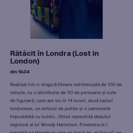
Rătăcit în Londra (Lost in
London)
din 19.04
Realizat într-o singură filmare neîntreruptă de 100 de
minute, cu o distribuție de 30 de persoane și sute
de figuranți, care are loc în 14 locuri, două taxiuri
londoneze, un vehicul de poliție și o camionetă
împodobită cu lumini., filmul reprezintă debutul
regizoral al lui Woody Harrelson. Povestea ni-l
prezintă pe Harrelson care se joacă pe „el însuși”, se