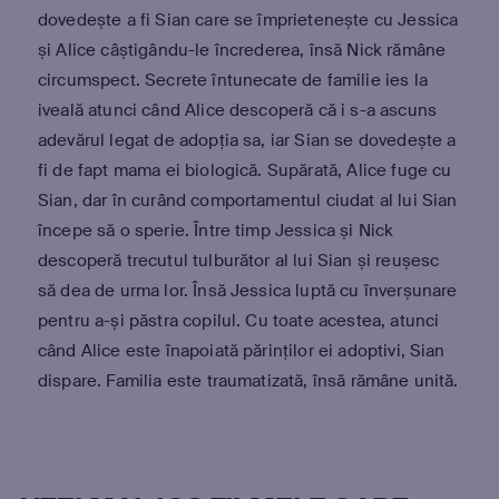
dovedește a fi Sian care se împrietenește cu Jessica
și Alice câștigându-le încrederea, însă Nick rămâne
circumspect. Secrete întunecate de familie ies la
iveală atunci când Alice descoperă că i s-a ascuns
adevărul legat de adopția sa, iar Sian se dovedește a
fi de fapt mama ei biologică. Supărată, Alice fuge cu
Sian, dar în curând comportamentul ciudat al lui Sian
începe să o sperie. Între timp Jessica și Nick
descoperă trecutul tulburător al lui Sian și reușesc
să dea de urma lor. Însă Jessica luptă cu înverșunare
pentru a-și păstra copilul. Cu toate acestea, atunci
când Alice este înapoiată părinților ei adoptivi, Sian
dispare. Familia este traumatizată, însă rămâne unită.