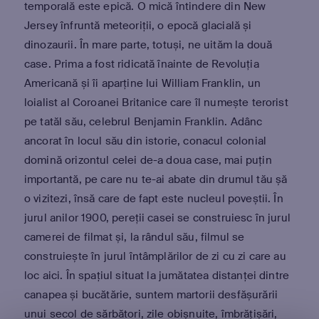
temporală este epică. O mică întindere din New
Jersey înfruntă meteoriții, o epocă glacială și
dinozaurii. În mare parte, totuși, ne uităm la două
case. Prima a fost ridicată înainte de Revoluția
Americană și îi aparține lui William Franklin, un
loialist al Coroanei Britanice care îl numește terorist
pe tatăl său, celebrul Benjamin Franklin. Adânc
ancorat în locul său din istorie, conacul colonial
domină orizontul celei de-a doua case, mai puțin
importantă, pe care nu te-ai abate din drumul tău șă
o vizitezi, însă care de fapt este nucleul poveștii. În
jurul anilor 1900, pereții casei se construiesc în jurul
camerei de filmat și, la rândul său, filmul se
construiește în jurul întâmplărilor de zi cu zi care au
loc aici. În spațiul situat la jumătatea distanței dintre
canapea și bucătărie, suntem martorii desfășurării
unui secol de sărbători, zile obișnuite, îmbrățișări,