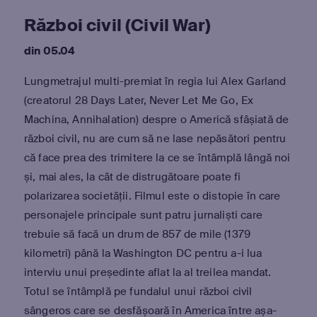
Război civil (Civil War)
din 05.04
Lungmetrajul multi-premiat în regia lui Alex Garland
(creatorul 28 Days Later, Never Let Me Go, Ex
Machina, Annihalation) despre o Americă sfâșiată de
război civil, nu are cum să ne lase nepăsători pentru
că face prea des trimitere la ce se întâmplă lângă noi
și, mai ales, la cât de distrugătoare poate fi
polarizarea societății. Filmul este o distopie în care
personajele principale sunt patru jurnaliști care
trebuie să facă un drum de 857 de mile (1379
kilometri) până la Washington DC pentru a-i lua
interviu unui președinte aflat la al treilea mandat.
Totul se întâmplă pe fundalul unui război civil
sângeros care se desfășoară în America între așa-