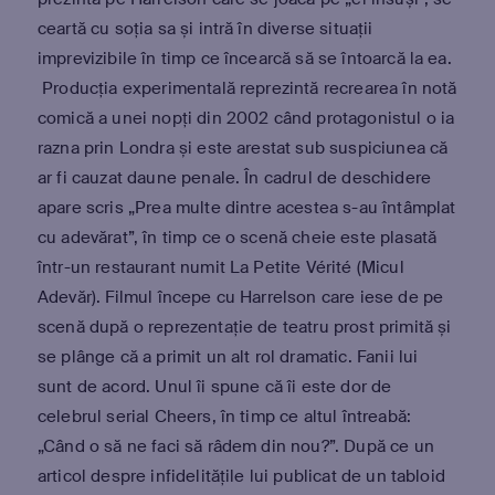
ceartă cu soția sa și intră în diverse situații
imprevizibile în timp ce încearcă să se întoarcă la ea.
Producția experimentală reprezintă recrearea în notă
comică a unei nopți din 2002 când protagonistul o ia
razna prin Londra și este arestat sub suspiciunea că
ar fi cauzat daune penale. În cadrul de deschidere
apare scris „Prea multe dintre acestea s-au întâmplat
cu adevărat”, în timp ce o scenă cheie este plasată
într-un restaurant numit La Petite Vérité (Micul
Adevăr). Filmul începe cu Harrelson care iese de pe
scenă după o reprezentație de teatru prost primită și
se plânge că a primit un alt rol dramatic. Fanii lui
sunt de acord. Unul îi spune că îi este dor de
celebrul serial Cheers, în timp ce altul întreabă:
„Când o să ne faci să râdem din nou?”. După ce un
articol despre infidelitățile lui publicat de un tabloid