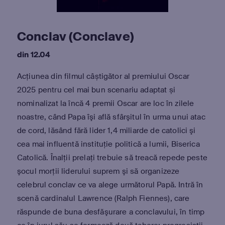
Conclav (Conclave)
din 12.04
Acţiunea din filmul câștigător al premiului Oscar
2025 pentru cel mai bun scenariu adaptat și
nominalizat la încă 4 premii Oscar are loc în zilele
noastre, când Papa îşi află sfârşitul în urma unui atac
de cord, lăsând fără lider 1,4 miliarde de catolici şi
cea mai influentă instituţie politică a lumii, Biserica
Catolică. Înalţii prelaţi trebuie să treacă repede peste
şocul morţii liderului suprem şi să organizeze
celebrul conclav ce va alege următorul Papă. Intră în
scenă cardinalul Lawrence (Ralph Fiennes), care
răspunde de buna desfăşurare a conclavului, în timp