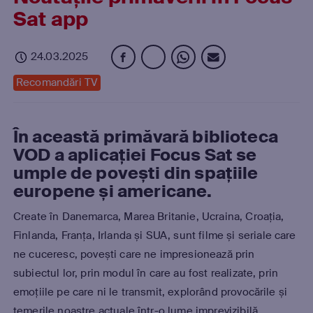
Sat app
24.03.2025
Recomandări TV
În această primăvară biblioteca
VOD a aplicației Focus Sat se
umple de povești
din spațiile
europene și americane
.
Create în Danemarca, Marea Britanie, Ucraina, Croația,
Finlanda, Franța,
Irlanda și SUA
, sunt filme și seriale care
ne cuceresc, povești care ne impresionează prin
subiectul lor, prin modul în care au fost realizate, prin
emoțiile pe care ni le transmit, explorând provocările și
temerile noastre actuale într-o lume imprevizibilă,