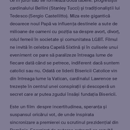
ce în jurul său se formează două tabere: progresiştii
cardinalului Bellini (Stanley Tucci) şi tradiţionaliştii lui
Tedesco (Sergio Castellitto). Miza este gigantică
deoarece noul Papă va influenţa destinele a sute de
milioane de oameni cu poziţia sa despre avort, divorţ,
rolul femeii în societate şi comunitatea LGBT. Filmul
ne invită în celebra Capelă Sixtină şi în culisele unui
eveniment ce pare să paralizeze întreaga lume de
fiecare dată când se petrece, indiferent dacă suntem
catolici sau nu. Odată ce liderii Bisericii Catolice vin
din întreaga lume la Vatican, cardinalul Lawrence se
trezește în centrul unei conspirații și descoperă un
secret care ar putea zgudui însăși fundația Bisericii.
Este un film despre incertitudinea, speranţa şi
suspansul oricărui vot, de unde inspirata
sincronizare a premierei cu scrutinul prezidenţial din