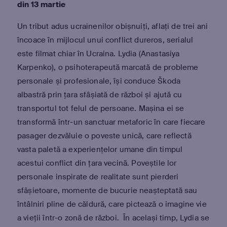
din 13 martie
Un tribut adus ucrainenilor obișnuiți, aflați de trei ani
încoace în mijlocul unui conflict dureros, serialul
este filmat chiar în Ucraina. Lydia (Anastasiya
Karpenko), o psihoterapeută marcată de probleme
personale și profesionale, își conduce Škoda
albastră prin țara sfâșiată de război și ajută cu
transportul tot felul de persoane. Mașina ei se
transformă într-un sanctuar metaforic în care fiecare
pasager dezvăluie o poveste unică, care reflectă
vasta paletă a experiențelor umane din timpul
acestui conflict din țara vecină. Poveștile lor
personale inspirate de realitate sunt pierderi
sfâșietoare, momente de bucurie neașteptată sau
întâlniri pline de căldură, care pictează o imagine vie
a vieții într-o zonă de război. În același timp, Lydia se