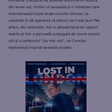
România. Energizat de puterea extremă ce rezultă
din acest vot, thriller-ul lansează şi o întrebare care
reverberează înspre toate voturile viitoare: ce
candidat îţi dă speranţă că viitorul va fi mai bun? Ne
aflăm, din nefericire, într-o abisală lipsă de opţiuni
viabile şi într-o perioadă subjugată de teoria votului
util şi a celebrului "rău mai mic", iar Conclav
explorează inspirat această situaţie.