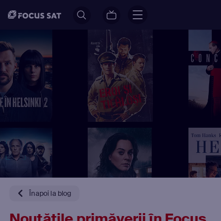
Înapoi la blog
Noutățile primăverii în Focus