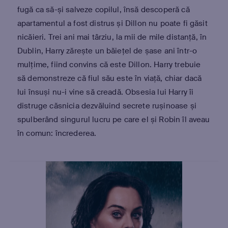
fugă ca să-și salveze copilul, însă descoperă că
apartamentul a fost distrus și Dillon nu poate fi găsit
nicăieri. Trei ani mai târziu, la mii de mile distanță, în
Dublin, Harry zărește un băiețel de șase ani într-o
mulțime, fiind convins că este Dillon. Harry trebuie
să demonstreze că fiul său este în viață, chiar dacă
lui însuși nu-i vine să creadă. Obsesia lui Harry îi
distruge căsnicia dezvăluind secrete rușinoase și
spulberând singurul lucru pe care el și Robin îl aveau
în comun: încrederea.