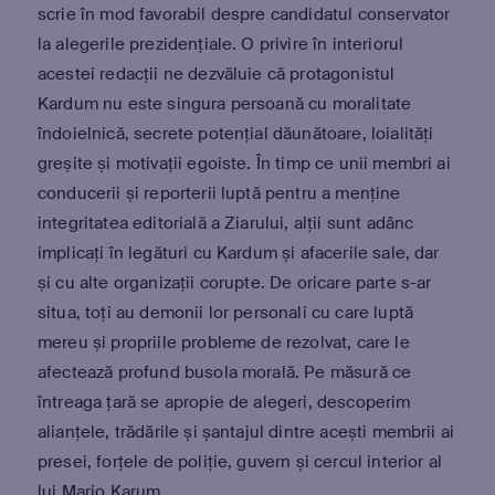
scrie în mod favorabil despre candidatul conservator
la alegerile prezidențiale. O privire în interiorul
acestei redacții ne dezvăluie că protagonistul
Kardum nu este singura persoană cu moralitate
îndoielnică, secrete potențial dăunătoare, loialități
greșite și motivații egoiste. În timp ce unii membri ai
conducerii și reporterii luptă pentru a menține
integritatea editorială a Ziarului, alții sunt adânc
implicați în legături cu Kardum și afacerile sale, dar
și cu alte organizații corupte. De oricare parte s-ar
situa, toți au demonii lor personali cu care luptă
mereu și propriile probleme de rezolvat, care le
afectează profund busola morală. Pe măsură ce
întreaga țară se apropie de alegeri, descoperim
alianțele, trădările și șantajul dintre acești membrii ai
presei, forțele de poliție, guvern și cercul interior al
lui Mario Karum.