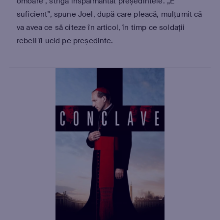
omoare”, strigă înspăimântat președintele. „E
suficient”, spune Joel, după care pleacă, mulțumit că
va avea ce să citeze în articol, în timp ce soldații
rebeli îl ucid pe președinte.