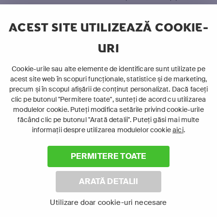
certuri. Nimic care să merite o placă comemorativă.
Totul devine un tribut adus vieții obișnuite. Filmul îi
ACEST SITE UTILIZEAZĂ COOKIE-
tratează pe toți ceilalți ca pe niște paranteze în jurul
URI
cuplului principal Richard și Margaret (Tom Hanks și
Robin Wright), care se iubesc din adolescență.
Cookie-urile sau alte elemente de identificare sunt utilizate pe
Îndrăgostită și naivă, Margaret spune: „Aș putea să-
acest site web în scopuri funcționale, statistice și de marketing,
mi petrec tot restul vieții aici”. Descoprim apoi un alt
precum și în scopul afișării de conținut personalizat. Dacă faceți
clic pe butonul "Permitere toate", sunteți de acord cu utilizarea
tânăr cuplu care moștenește atât mobilierul, cât și
modulelor cookie. Puteți modifica setările privind cookie-urile
greșelile părinților mirelui (Paul Bettany și Kelly
făcând clic pe butonul "Arată detalii". Puteți găsi mai multe
Reilly). Urmează apoi doi îndrăgostiți indigeni (Joel
informații despre utilizarea modulelor cookie
aici
.
Oulette și Dannie McCallum), o sufragetă (Michelle
Dockery), un inventator de muzică jazz și soția sa
PERMITERE TOATE
(David Fynn și Ophelia Lovibond) și o familie
modernă (Nicholas Pinnock și Nikki Amuka-Bird).
ARATĂ DETALII
Utilizare doar cookie-uri necesare