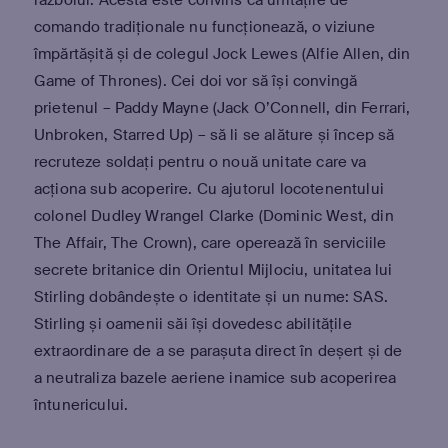
războiul. Acesta este convins că unitățile de
comando tradiționale nu funcționează, o viziune
împărtășită și de colegul Jock Lewes (Alfie Allen, din
Game of Thrones). Cei doi vor să își convingă
prietenul – Paddy Mayne (Jack O’Connell, din Ferrari,
Unbroken, Starred Up) – să li se alăture și încep să
recruteze soldați pentru o nouă unitate care va
acționa sub acoperire. Cu ajutorul locotenentului
colonel Dudley Wrangel Clarke (Dominic West, din
The Affair, The Crown), care operează în serviciile
secrete britanice din Orientul Mijlociu, unitatea lui
Stirling dobândește o identitate și un nume: SAS.
Stirling și oamenii săi își dovedesc abilitățile
extraordinare de a se parașuta direct în deșert și de
a neutraliza bazele aeriene inamice sub acoperirea
întunericului.