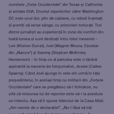
numitele „Forțe Occidentale” din Texas și California
și armata SUA. Drumul reporterilor către Washington
DC este unul dur, plin de cadavre, cu rebeli înarmați
și porniți să verse sânge, cu prizonieri torturați. Trei
dintre jurnaliști au experiență în zone de conflict din
toată lumea și sunt dedicați întru totul meseriei –
Lee (Kirsten Dunst), Joel (Wagner Moura, Escobar
din „Narcos”) și Sammy (Stephen McKinley
Henderson) – în timp ce al patrulea este o tânără
aspirantă la meseria de fotojurnalist, Jessie (Cailee
Spaeny). Când Joel ajunge în cele din urmă în fața
președintelui, în același timp cu militarii din „Forțele
Occidentale” care se pregătesc să-l lichideze, nu
uită că misiunea lui de reporter este să-i ia acestuia
un interviu. Așa că îi spune liderului de la Casa Albă:
„Am nevoie de o declarație!”. „Nu-i lăsa să mă