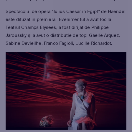
Spectacolul de operă “Iulius Caesar în Egipt” de Haendel
este difuzat în premieră. Evenimentul a avut loc la
Teatrul Champs Elysées, a fost dirijat de Philippe
Jaroussky și a avut o distribuție de top: Gaëlle Arquez,
Sabine Devieilhe, Franco Fagioli, Lucille Richardot.