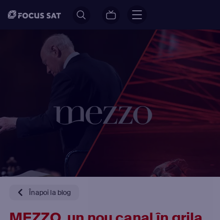
Înapoi la blog
MEZZO, un nou canal în grila