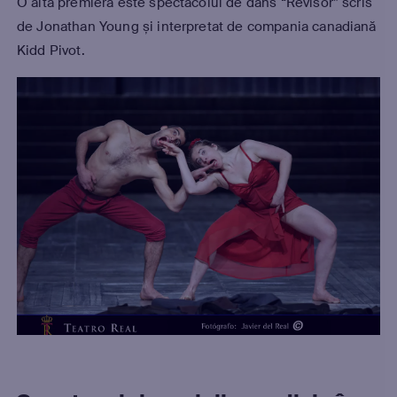
O altă premieră este spectacolul de dans “Revisor” scris
de Jonathan Young și interpretat de compania canadiană
Kidd Pivot.