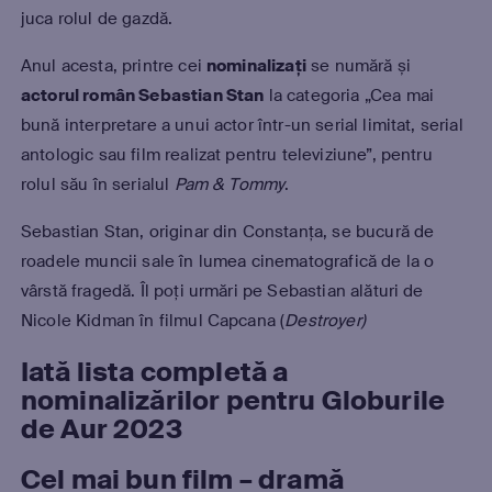
juca rolul de gazdă.
Anul acesta, printre cei
nominalizați
se numără și
actorul român Sebastian Stan
la categoria „Cea mai
bună interpretare a unui actor într-un serial limitat, serial
antologic sau film realizat pentru televiziune”, pentru
rolul său în serialul
Pam & Tommy
.
Sebastian Stan, originar din Constanța, se bucură de
roadele muncii sale în lumea cinematografică de la o
vârstă fragedă. Îl poți urmări pe Sebastian alături de
Nicole Kidman în filmul Capcana (
Destroyer)
Iată lista completă a
nominalizărilor pentru Globurile
de Aur 2023
Cel mai bun film – dramă