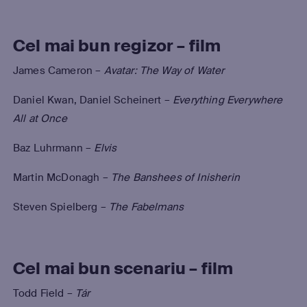
Cel mai bun regizor – film
James Cameron –
Avatar: The Way of Water
Daniel Kwan, Daniel Scheinert –
Everything Everywhere
All at Once
Baz Luhrmann –
Elvis
Martin McDonagh –
The Banshees of Inisherin
Steven Spielberg –
The Fabelmans
Cel mai bun scenariu – film
Todd Field –
T
á
r