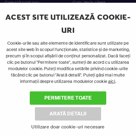
Creează cont nou
Cum devin client
Contul meu
Cum reîncarc
ACEST SITE UTILIZEAZĂ COOKIE-
Aplicația FOCUS+
Întrebări frecvente
URI
Contact
Cookie-urile sau alte elemente de identificare sunt utilizate pe
Mai mult
acest site web în scopuri funcționale, statistice și de marketing,
precum și în scopul afișării de conținut personalizat. Dacă faceți
Despre companie
clic pe butonul "Permitere toate", sunteți de acord cu utilizarea
modulelor cookie. Puteți modifica setările privind cookie-urile
Procedură reclamații
făcând clic pe butonul "Arată detalii". Puteți găsi mai multe
Termeni și condiții generale
informații despre utilizarea modulelor cookie
aici
.
Termeni și condiții pentru
achiziția serviciilor
PERMITERE TOATE
ANPC
ARATĂ DETALII
Utilizare doar cookie-uri necesare