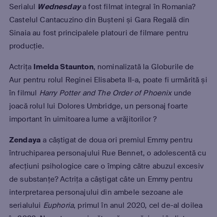
Serialul
Wednesday
a fost filmat integral în Romania?
Castelul Cantacuzino din Bușteni și Gara Regală din
Sinaia au fost principalele platouri de filmare pentru
producție.
Actrița
Imelda Staunton
, nominalizată la Globurile de
Aur pentru rolul Reginei Elisabeta II-a, poate fi urmărită și
în filmul
Harry Potter and The Order of Phoenix
unde
joacă rolul lui Dolores Umbridge, un personaj foarte
important în uimitoarea lume a vrăjitorilor ?
Zendaya
a câștigat de doua ori premiul Emmy pentru
întruchiparea personajului Rue Bennet, o adolescentă cu
afecțiuni psihologice care o împing către abuzul excesiv
de substanțe? Actrița a câștigat câte un Emmy pentru
interpretarea personajului din ambele sezoane ale
serialului
Euphoria
, primul în anul 2020, cel de-al doilea