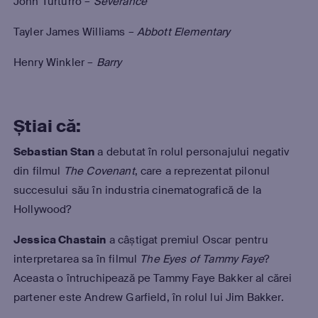
John Turturro –
Severance
Tayler James Williams –
Abbott Elementary
Henry Winkler –
Barry
Știai că:
Sebastian Stan
a debutat în rolul personajului negativ
din filmul
The Covenant
, care a reprezentat pilonul
succesului său în industria cinematografică de la
Hollywood?
Jessica Chastain
a câștigat premiul Oscar pentru
interpretarea sa în filmul
The Eyes of Tammy Faye
?
Aceasta o întruchipează pe Tammy Faye Bakker al cărei
partener este Andrew Garfield, în rolul lui Jim Bakker.