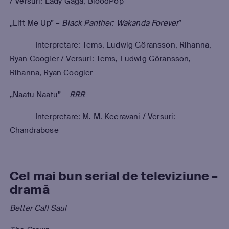
/ Versuri: Lady Gaga, BloodPop
„Lift Me Up” –
Black Panther: Wakanda Forever
”
Interpretare: Tems, Ludwig Göransson, Rihanna,
Ryan Coogler / Versuri: Tems, Ludwig Göransson,
Rihanna, Ryan Coogler
„Naatu Naatu” –
RRR
Interpretare: M. M. Keeravani / Versuri:
Chandrabose
Cel mai bun serial de televiziune –
dramă
Better Call Saul