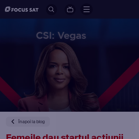
Înapoi la blog
Femeile dau startul acțiunii,