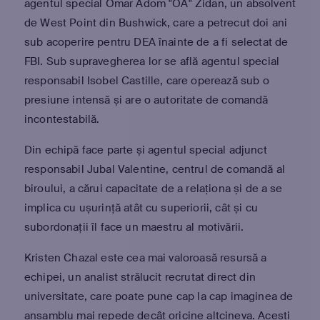
agentul special Omar Adom "OA" Zidan, un absolvent
de West Point din Bushwick, care a petrecut doi ani
sub acoperire pentru DEA înainte de a fi selectat de
FBI. Sub supravegherea lor se află agentul special
responsabil Isobel Castille, care operează sub o
presiune intensă și are o autoritate de comandă
incontestabilă.
Din echipă face parte și agentul special adjunct
responsabil Jubal Valentine, centrul de comandă al
biroului, a cărui capacitate de a relaționa și de a se
implica cu ușurință atât cu superiorii, cât și cu
subordonații îl face un maestru al motivării.
Kristen Chazal este cea mai valoroasă resursă a
echipei, un analist strălucit recrutat direct din
universitate, care poate pune cap la cap imaginea de
ansamblu mai repede decât oricine altcineva. Acești