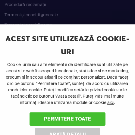
Procedură reclamații
Termeni și condiții generale
Termeni și condiții pentru
achiziția serviciilor
ACEST SITE UTILIZEAZĂ COOKIE-
ANPC
URI
Cookie-urile sau alte elemente de identificare sunt utilizate pe
acest site web în scopuri funcționale, statistice și de marketing,
precum și în scopul afișării de conținut personalizat. Dacă faceți
clic pe butonul "Permitere toate", sunteți de acord cu utilizarea
©
2026 Canal+ Luxembourg S. à r.l. - Toate drepturile
modulelor cookie. Puteți modifica setările privind cookie-urile
rezervate
făcând clic pe butonul "Arată detalii". Puteți găsi mai multe
informații despre utilizarea modulelor cookie
aici
.
Focus Sat este o marcă înregistrată aparținând Canal+
Luxembourg S. à r.l.
Rue Albert Borschette 4, L-1246 Luxemburg | R.C.S.
PERMITERE TOATE
Luxemburg: B 87.905
ARATĂ DETALII