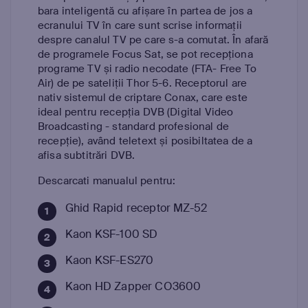
bara inteligentă cu afișare în partea de jos a
ecranului TV în care sunt scrise informații
despre canalul TV pe care s-a comutat. În afară
de programele Focus Sat, se pot recepționa
programe TV și radio necodate (FTA- Free To
Air) de pe sateliții Thor 5-6. Receptorul are
nativ sistemul de criptare Conax, care este
ideal pentru recepția DVB (Digital Video
Broadcasting - standard profesional de
recepție), având teletext și posibiltatea de a
afisa subtitrări DVB.
Descarcati manualul pentru:
Ghid Rapid receptor MZ-52
Kaon KSF-100 SD
Kaon KSF-ES270
Kaon HD Zapper CO3600