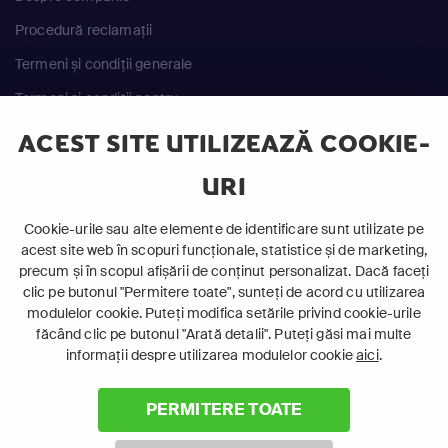
Procedură reclamații
Termeni și condiții generale
Termeni și condiții pentru
achiziția serviciilor
ACEST SITE UTILIZEAZĂ COOKIE-
ANPC
URI
Cookie-urile sau alte elemente de identificare sunt utilizate pe
acest site web în scopuri funcționale, statistice și de marketing,
precum și în scopul afișării de conținut personalizat. Dacă faceți
clic pe butonul "Permitere toate", sunteți de acord cu utilizarea
©
2026 Canal+ Luxembourg S. à r.l. - Toate drepturile
modulelor cookie. Puteți modifica setările privind cookie-urile
rezervate
făcând clic pe butonul "Arată detalii". Puteți găsi mai multe
informații despre utilizarea modulelor cookie
aici
.
Focus Sat este o marcă înregistrată aparținând Canal+
Luxembourg S. à r.l.
Rue Albert Borschette 4, L-1246 Luxemburg | R.C.S.
PERMITERE TOATE
Luxemburg: B 87.905