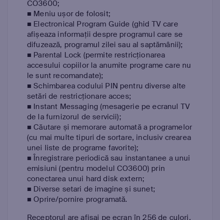
CO3600;
■ Meniu ușor de folosit;
■ Electronical Program Guide (ghid TV care
afișeaza informații despre programul care se
difuzează, programul zilei sau al saptămânii);
■ Parental Lock (permite restricționarea
accesului copiilor la anumite programe care nu
le sunt recomandate);
■ Schimbarea codului PIN pentru diverse alte
setări de restricționare acces;
■ Instant Messaging (mesagerie pe ecranul TV
de la furnizorul de servicii);
■ Căutare și memorare automată a programelor
(cu mai multe tipuri de sortare, inclusiv crearea
unei liste de programe favorite);
■ Înregistrare periodică sau instantanee a unui
emisiuni (pentru modelul CO3600) prin
conectarea unui hard disk extern;
■ Diverse setari de imagine și sunet;
■ Oprire/pornire programată.
Receptorul are afișaj pe ecran în 256 de culori,